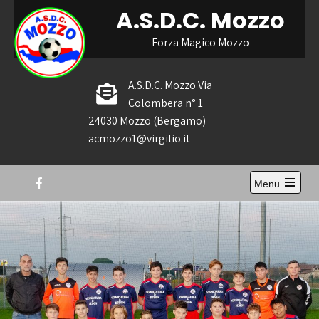
Skip
A.S.D.C. Mozzo
to
content
Forza Magico Mozzo
A.S.D.C. Mozzo Via
Colombera n° 1
24030 Mozzo (Bergamo)
acmozzo1@virgilio.it
Menu
Open
the
main
menu