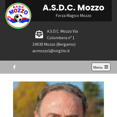
Skip
A.S.D.C. Mozzo
to
content
Forza Magico Mozzo
A.S.D.C. Mozzo Via
Colombera n° 1
24030 Mozzo (Bergamo)
acmozzo1@virgilio.it
Menu
Open
the
main
menu