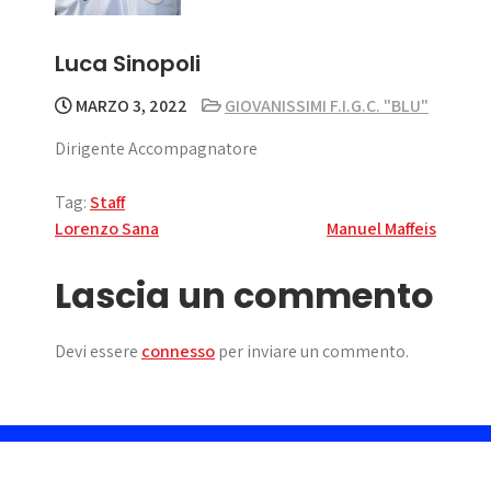
Luca Sinopoli
MARZO 3, 2022
GIOVANISSIMI F.I.G.C. "BLU"
Dirigente Accompagnatore
Tag:
Staff
Navigazione
Lorenzo Sana
Manuel Maffeis
articoli
Lascia un commento
Devi essere
connesso
per inviare un commento.