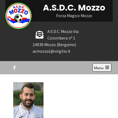
Skip
A.S.D.C. Mozzo
to
content
Forza Magico Mozzo
A.S.D.C. Mozzo Via
Colombera n° 1
24030 Mozzo (Bergamo)
acmozzo1@virgilio.it
Menu
Open
the
main
menu