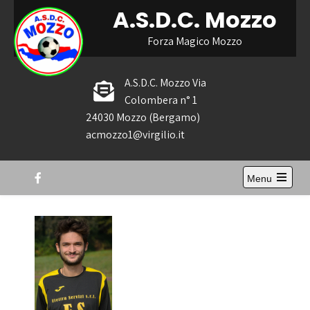
Skip
A.S.D.C. Mozzo
to
content
Forza Magico Mozzo
A.S.D.C. Mozzo Via
Colombera n° 1
24030 Mozzo (Bergamo)
acmozzo1@virgilio.it
Menu
Open
the
main
menu