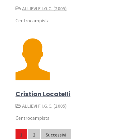
ALLIEVI F.I.G.C. (2005)
Centrocampista
Cristian Locatelli
ALLIEVI F.I.G.C. (2005)
Centrocampista
Paginazione
1
2
Successivi