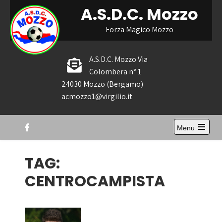
Skip
A.S.D.C. Mozzo
to
content
Forza Magico Mozzo
A.S.D.C. Mozzo Via
Colombera n° 1
24030 Mozzo (Bergamo)
acmozzo1@virgilio.it
Menu
Open
the
main
TAG:
menu
CENTROCAMPISTA