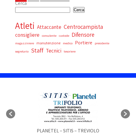
Cerca
degli
Cerca
articoli
Atleti
Centrocampista
Attaccante
Difensore
consigliere
consulente
custode
Portiere
manutenzione
magazziniere
medico
presidente
Staff
Tecnici
segretario
tesoriere
PLANETEL – SITIS – TREVIOLO